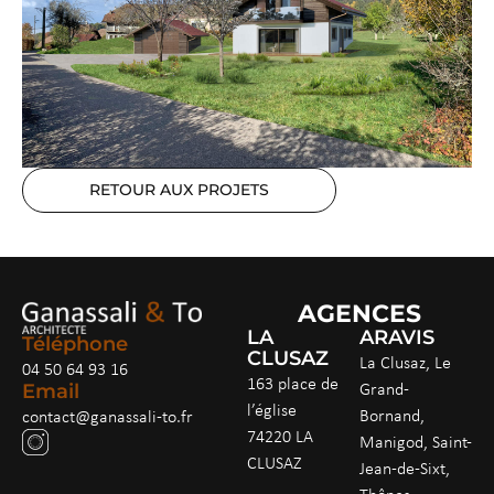
RETOUR AUX PROJETS
AGENCES
LA
ARAVIS
Téléphone
CLUSAZ
La Clusaz, Le
04 50 64 93 16
163 place de
Grand-
Email
l’église
Bornand,
contact@ganassali-to.fr
74220 LA
Manigod, Saint-
CLUSAZ
Jean-de-Sixt,