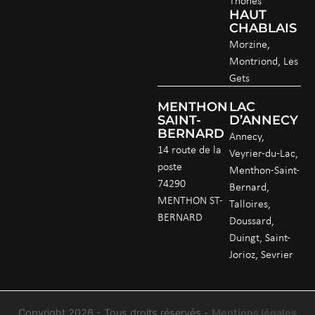
Thônes
HAUT
CHABLAIS
Morzine,
Montriond, Les
Gets
MENTHON
LAC
SAINT-
D’ANNECY
BERNARD
Annecy,
14 route de la
Veyrier-du-Lac,
poste
Menthon-Saint-
74290
Bernard,
MENTHON ST-
Talloires,
BERNARD
Doussard,
Duingt, Saint-
Jorioz, Sevrier
Copyright 2026 - Tous droits réservés
-
Mentions légales