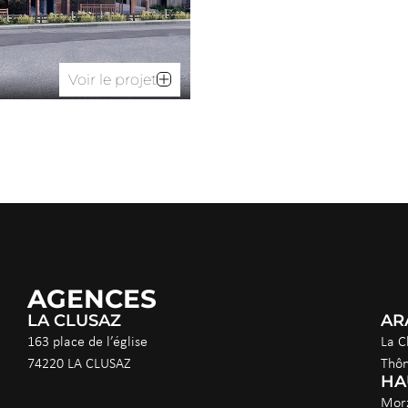
Voir le projet
AGENCES
LA CLUSAZ
AR
163 place de l’église
La C
74220 LA CLUSAZ
Thô
HA
Morz