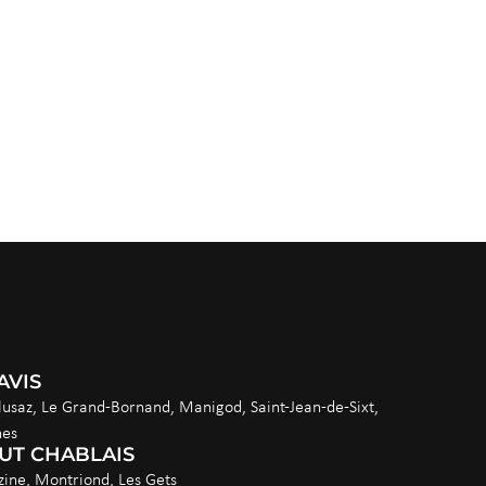
AVIS
lusaz, Le Grand-Bornand, Manigod, Saint-Jean-de-Sixt,
nes
UT CHABLAIS
ine, Montriond, Les Gets