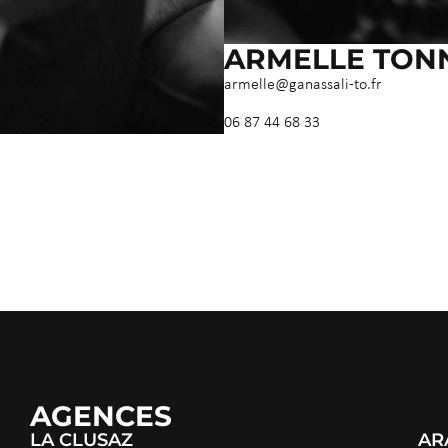
ARMELLE TON
armelle@ganassali-to.fr
06 87 44 68 33
AGENCES
LA CLUSAZ
AR