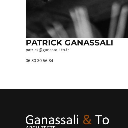
PATRICK GANASSALI
patrick@ganassali-to.fr
06 80 30 56 84