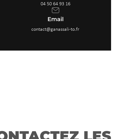
04 50 64 93 16
Email
contact@ganassali-to.fr
ONTACTEZ LES