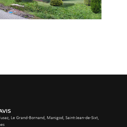
AVIS
lusaz, Le Grand-Bornand, Manigod, Saint-Jean-de-Sixt,
nes